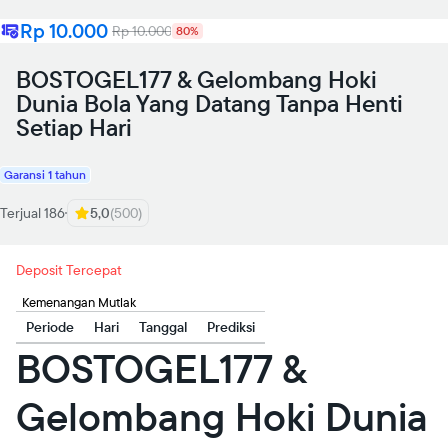
Rp 10.000
Rp 10.000
80%
BOSTOGEL177 & Gelombang Hoki
Dunia Bola Yang Datang Tanpa Henti
Setiap Hari
Garansi 1 tahun
Terjual 186
5,0
(500)
Deposit Tercepat
Kemenangan Mutlak
Periode
Hari
Tanggal
Prediksi
BOSTOGEL177 &
Gelombang Hoki Dunia